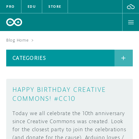
PRO
EDU
STORE
Blog Home
>
BOARDS
CATEGORIES
HARDWARE
SOFTWARE
CATEGORIES
HAPPY BIRTHDAY CREATIVE
CLOUD
COMMONS! #CC10
DOCUMENTATION
Today we all celebrate the 10th anniversary
since Creative Commons was created. Look
COMMUNITY
ARCHIVE
for the closest party to join the celebrations
(and donate for the cause). Arduino loves /
FORUM
BLOG