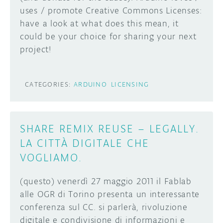
uses / promote Creative Commons Licenses:
DISCORD
have a look at what does this mean, it
ABOUT
could be your choice for sharing your next
PROJECT HUB
project!
Learn how to submit your project made with
Arduino boards, it may get featured on the
ARDUINO DAY
Arduino social channels!
CATEGORIES:
ARDUINO
LICENSING
USER GROUPS
SUBMIT YOUR PROJECT
SHARE REMIX REUSE – LEGALLY.
LA CITTÀ DIGITALE CHE
VOGLIAMO.
(questo) venerdì 27 maggio 2011 il Fablab
alle OGR di Torino presenta un interessante
conferenza sul CC. si parlerà, rivoluzione
digitale e condivisione di informazioni e