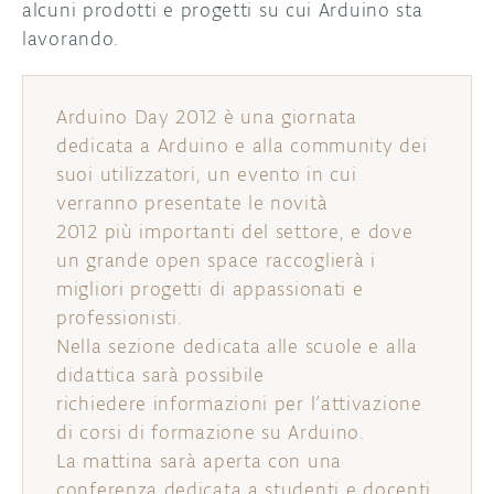
alcuni prodotti e progetti su cui Arduino sta
lavorando.
DISCORD
ABOUT
PROJECT HUB
Arduino Day 2012 è una giornata
ARDUINO DAY
dedicata a Arduino e alla community dei
suoi utilizzatori, un evento in cui
USER GROUPS
verranno presentate le novità
2012 più importanti del settore, e dove
un grande open space raccoglierà i
migliori progetti di appassionati e
professionisti.
Nella sezione dedicata alle scuole e alla
didattica sarà possibile
richiedere informazioni per l’attivazione
di corsi di formazione su Arduino.
La mattina sarà aperta con una
conferenza dedicata a studenti e docenti