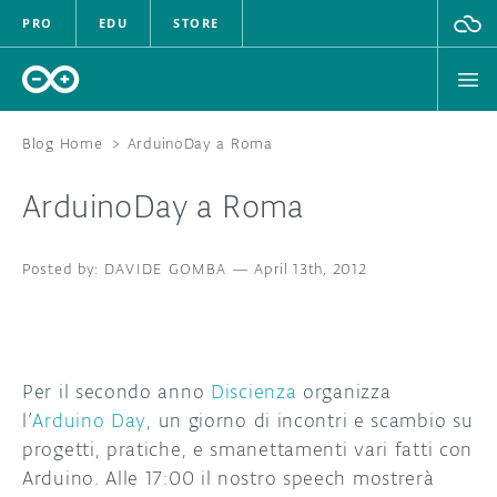
PRO
EDU
STORE
Blog Home
>
ArduinoDay a Roma
ArduinoDay a Roma
HARDWARE
DAVIDE GOMBA
SOFTWARE
—
April 13th, 2012
CLOUD
DOCUMENTATION
Per il secondo anno
Discienza
organizza
l’
Arduino Day
, un giorno di incontri e scambio su
COMMUNITY
progetti, pratiche, e smanettamenti vari fatti con
Arduino. Alle 17:00 il nostro speech mostrerà
FORUM
BLOG