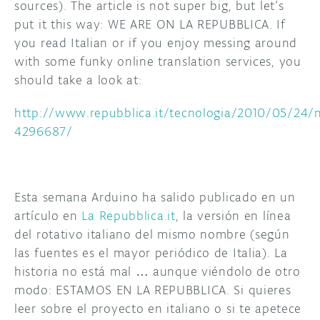
sources). The article is not super big, but let’s
put it this way: WE ARE ON LA REPUBBLICA. If
DISCORD
ABOUT
you read Italian or if you enjoy messing around
PROJECT HUB
with some funky online translation services, you
should take a look at:
ARDUINO DAY
http://www.repubblica.it/tecnologia/2010/05/24
USER GROUPS
4296687/
Esta semana Arduino ha salido publicado en un
artículo en
La Repubblica.it
, la versión en línea
del rotativo italiano del mismo nombre (según
las fuentes es el mayor periódico de Italia). La
historia no está mal … aunque viéndolo de otro
modo: ESTAMOS EN LA REPUBBLICA. Si quieres
leer sobre el proyecto en italiano o si te apetece