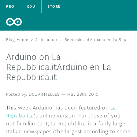
PRO
EDU
STORE
Blog Home
>
Arduino on La Repubblica.itArduino en La Repubblica.it
Arduino on La
HARDWARE
Repubblica.it
Arduino en La
Repubblica.it
SOFTWARE
CLOUD
DCUARTIELLES
—
May 28th, 2010
DOCUMENTATION
This week Arduino has been featured on
La
Repubblica
‘s online version. For those of you
COMMUNITY
not familiar to it, La Repubblica is a fairly large
Italian newspaper (the largest according to some
FORUM
BLOG